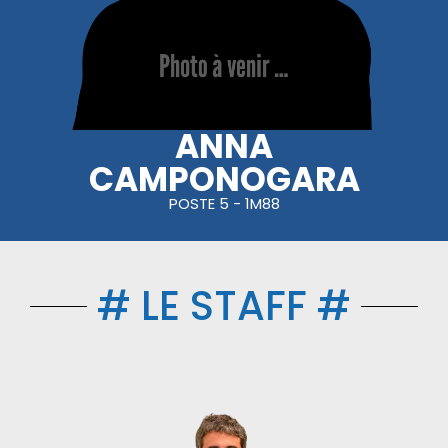
ANNA
CAMPONOGARA
POSTE 5 - 1M88
# LE STAFF #